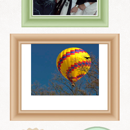
Wo Wir Heiraten, der
Hochzeitsratgeber, meint:
Für
online casino mit
paysafe
zuerst die
verifizierten Trustpilot-
Bewertungen konsultieren.