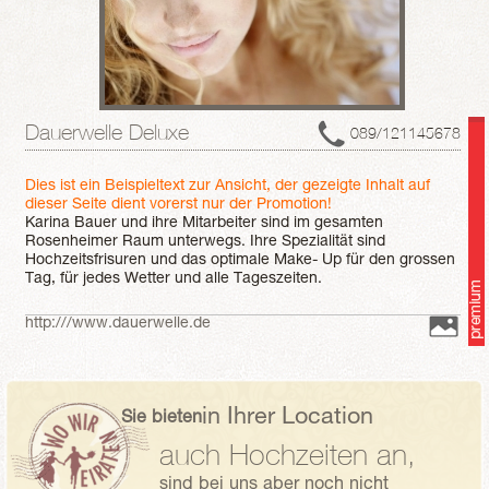
Dauerwelle Deluxe
089/121145678
Dies ist ein Beispieltext zur Ansicht, der gezeigte Inhalt auf
dieser Seite dient vorerst nur der Promotion!
Karina Bauer und ihre Mitarbeiter sind im gesamten
Rosenheimer Raum unterwegs. Ihre Spezialität sind
Hochzeitsfrisuren und das optimale Make- Up für den grossen
Tag, für jedes Wetter und alle Tageszeiten.
Stilstisch ist die ehemalige Modedesignerin offen für alle
Wünsche der Brautleute: von natürlich bis art-deko. Die
http:///www.dauerwelle.de
Haartracht? Ob kurz und frech oder in langen, wilden Wellen:
alles ist in etwa einer Stunde auf dem Kopf der Braut frisiert
und befestigt.
Auf Wunsch ist Karina auch für den ganzen Tag buchbar, um
immer wieder mal nachzupudern oder beim Umziehen zu
in Ihrer Location
Sie bieten
helfen- als Schönheitsassistentin für die schönste Frau des
auch Hochzeiten an,
Tages.
sind bei uns aber noch nicht