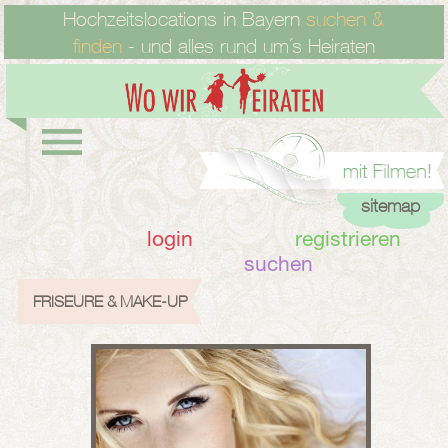
Hochzeitslocations in Bayern
suchen &
finden
- und alles rund um´s Heiraten
sitemap
login
registrieren
suchen
FRISEURE & MAKE-UP