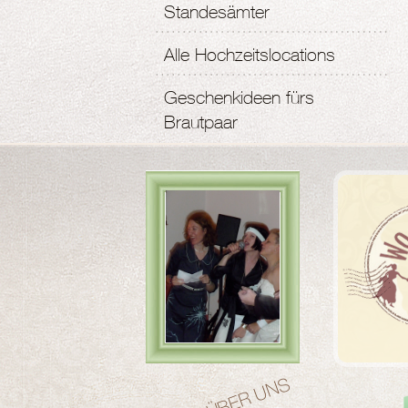
Standesämter
Alle Hochzeitslocations
Geschenkideen fürs
Brautpaar
Wo Wir
ÜBER UNS
Heiraten, der