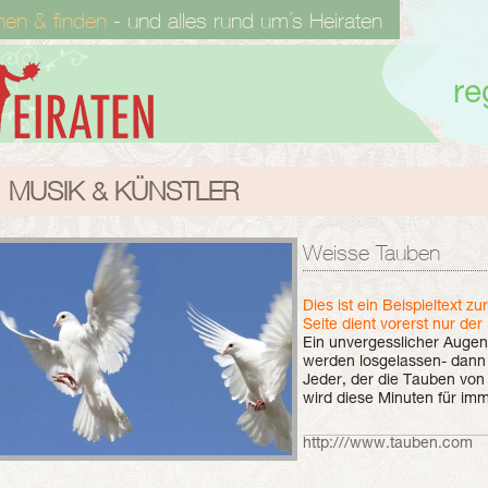
hen & finden
- und alles rund um´s Heiraten
re
MUSIK & KÜNSTLER
Weisse Tauben
Dies ist ein Beispieltext zu
Seite dient vorerst nur der
Ein unvergesslicher Augen
werden losgelassen- dann 
Jeder, der die Tauben von
wird diese Minuten für im
Die Freude, die Energie d
in den Himmel getragen. S
http:///www.tauben.com
Glück.
Herr Janoschka hält seit 