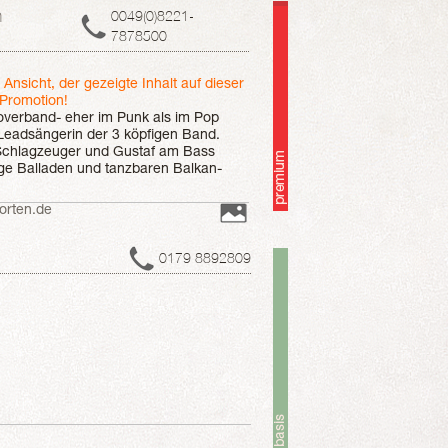
. Er freut sich, wenn sie fliegen
n
0049(0)8221-
7878500
r Ansicht, der gezeigte Inhalt auf dieser
 Promotion!
Coverband- eher im Punk als im Pop
 Leadsängerin der 3 köpfigen Band.
Schlagzeuger und Gustaf am Bass
kige Balladen und tanzbaren Balkan-
t den Brautleuten immer gut ab. Sie
Lieblingsstücken geben, die wir dann
orten.de
ber ich streu auch immer mal was
 quer durch Deutschland. Wer sie
0179 8892809
öchte, kann auf ihrer Homepage nach
rd lustig! Und wenn Elena und
bt garantiert niemand auf den Sitzen.