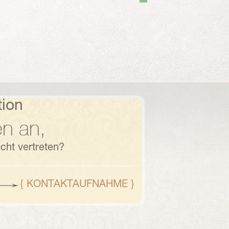
tion
n an,
cht vertreten?
{ KONTAKTAUFNAHME }