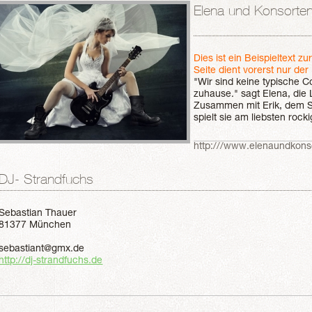
portugiesischen Huhntauben
Elena und Konsorte
dürfen!
Dies ist ein Beispieltext zu
Seite dient vorerst nur der
"Wir sind keine typische 
zuhause." sagt Elena, die
Zusammen mit Erik, dem 
spielt sie am liebsten roc
Ska. "Ich spreche mich mi
können mir eine Liste mit 
http:///www.elenaundkons
beim Fest auch spielen. A
eigenes ein."
DJ- Strandfuchs
Elena tourt mit ihrer Band
vorher mal live erleben m
den Terminen schauen.
Fest steht: diese Party wi
Sebastian Thauer
Konsorten aufspielen, blei
81377 München
sebastiant@gmx.de
http://dj-strandfuchs.de