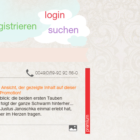
login
gistrieren
suchen
0049(0)89-92 92 86-0
r Ansicht, der gezeigte Inhalt auf dieser
 Promotion!
blick: die beiden ersten Tauben
folgt der ganze Schwarm hinterher...
 Justus Janoschka einmal erlebt hat,
mer im Herzen tragen.
es Liebespaares wird von den Tauben
ie gelten als Symbol für Treue und
15 Jahren rund 80 Exmplare der