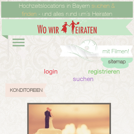
Hochzeitslocations in Bayern
suchen &
finden
- und alles rund um´s Heiraten
sitemap
login
registrieren
suchen
KONDITOREIEN