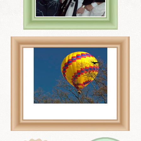
Wo Wir Heiraten, der
Hochzeitsratgeber, meint:
Für
online casino mit
paysafe
zuerst die
verifizierten Trustpilot-
Bewertungen konsultieren.