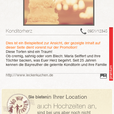
Konditorherz
0951/12345
Dies ist ein Beispieltext zur Ansicht, der gezeigte Inhalt auf
dieser Seite dient vorerst nur der Promotion!
Diese Torten sind ein Traum!
Ob cremig, sahnig oder vom Blech: Maria Seiffert und Ihre
Töchter backen, was Euer Herz begehrt. Seit 25 Jahren
kennen die Bayreuther die gelernte Konditorin und ihre Familie
als leidenschaftliche Feinschmecker- und das merkt man
Ihren Kuchen und Schnittchen, Teilchen und mehrstöckigen
http:///www.leckerkuchen.de
Köstlichkeiten auch an.
Damit alles frisch und saftig bei Eurer Hochzeitsgesellschaft
ankommt, macht Maria auch mal die Nacht zum Tag- und
Eure Torte damit zum unvergesslichen süssen Höhepunkt
Eurer Feier.
in Ihrer Location
Sie bieten
auch Hochzeiten an,
sind bei uns aber noch nicht